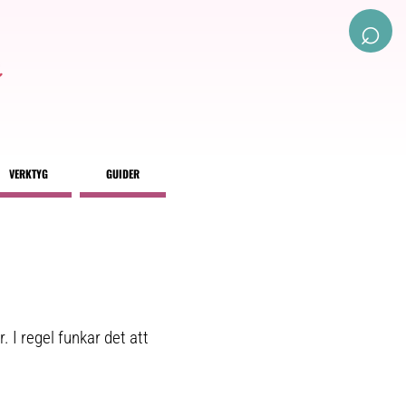
⌕
VERKTYG
GUIDER
. I regel funkar det att