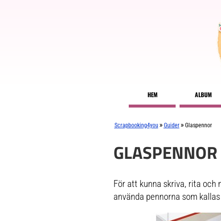
HEM
ALBUM
»
»
Scrapbooking4you
Guider
Glaspennor
GLASPENNOR
För att kunna skriva, rita och
använda pennorna som kallas f