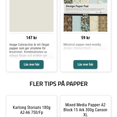
147 kr
59 kr
Image Coloraction är ett färgat
Mönstrat papper med ensidig
papper som ger utrymme för
design i limmat block
kreativitet. Kombinationen av
många färger och ytvikter ger
oändliga möjligheter. Färgerna
drar uppmärksamheten åt sig och
Läs mer här
Läs mer här
ger tydliga signaler i sin
kommunikation. Skapa färgkodade
dokument och få utlopp för din
kreativitet, med alla dessa olika
FLER TIPS PÅ PAPPER
nyanser och färger som passar
alla dina utskriftsbehov. Ge din
presentation, affisch eller ditt
flygblad det där lilla extra. Image
Coloraction passar bra när du
behöver ett färgat
kopieringspapper till både text
Mixed Media Papper A2
Kartong Storsats 180g
och lättare bilder, som reklamblad,
Block 15 Ark 300g Canson
broschyrer, informationsmaterial,
A2-A6 750/fp
posters, kuvert, omslag, folders
XL