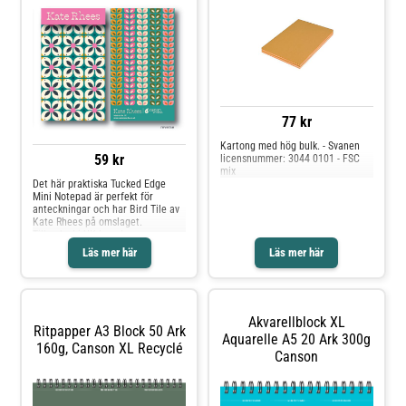
ditt arkivsystem - Utmärkta
resultat både i bläckstråleskrivare
och i laserskrivare - Färger:
Orange - Mått: A4 - Ark per bunt:
500 - Pappersvikt: 80 g/m² - FSC
Mix - Certifierad enligt ISO 9706 -
EU Ecolabel licensnummer:
FR/011/006
77 kr
Kartong med hög bulk. - Svanen
59 kr
licensnummer: 3044 0101 - FSC
mix
Det här praktiska Tucked Edge
Mini Notepad är perfekt för
anteckningar och har Bird Tile av
Kate Rhees på omslaget.
Tillverkad i UK Legal
manufacturer Name:
Läs mer här
Läs mer här
Customworks España S.L Legal
manufacturer Adress:
C/Monterrey 7, Pol. Ind. San Luis
C.P., 29006 Malaga , Spain Legal
manufacturer website:
Akvarellblock XL
customworks.co,uk Legal
Ritpapper A3 Block 50 Ark
manufacturer e-mail:
Aquarelle A5 20 Ark 300g
160g, Canson XL Recyclé
sales@customworks.co.uk
Canson