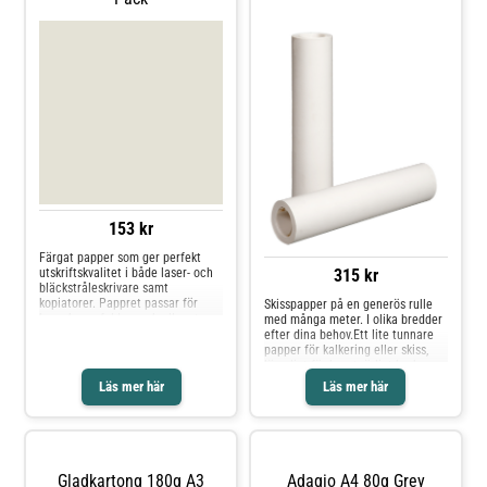
153 kr
Färgat papper som ger perfekt
315 kr
utskriftskvalitet i både laser- och
bläckstråleskrivare samt
kopiatorer. Pappret passar för
Skisspapper på en generös rulle
broschyrer, foldrar och all sorts
med många meter. I olika bredder
kommunikation. * Format: A4*
efter dina behov.Ett lite tunnare
Färg: Mid grey* Ytvikt: 80 g/m²*
papper för kalkering eller skiss,
Antal ark: 500* Miljöinfo: FSC och
lämpligt för konstnärligt bruk,
EU Ecolabel AT/011/001.FS
såväl som för arkitekter eller
Läs mer här
Läs mer här
illustratörer med flera.* Papper:
42g* Halvtransparent* Längd: 50
meter
Gladkartong 180g A3
Adagio A4 80g Grey