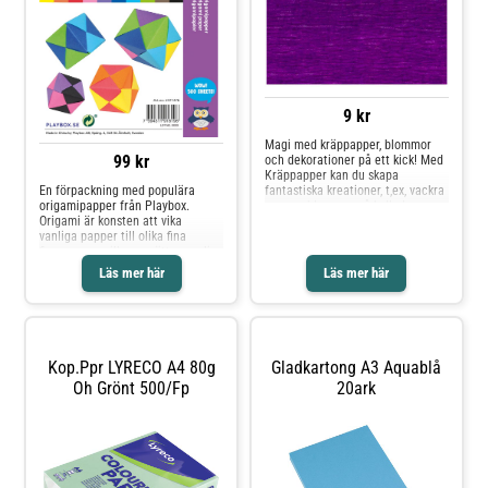
Playbox
9 kr
Magi med kräppapper, blommor
99 kr
och dekorationer på ett kick! Med
Kräppapper kan du skapa
En förpackning med populära
fantastiska kreationer, t,ex, vackra
origamipapper från Playbox.
pappersblommor, så kallade
Origami är konsten att vika
evighetsbuketter,
vanliga papper till olika fina
bordsdekorationer och girlanger
figurer, men vill man sätta mer liv
mm. - 40% kräppat - ca 25g/ark -
på dom så kan man lägga till
FSC mixMått: 2,5m x 0,5m - FSC
Läs mer här
Läs mer här
material så som ögon och
mix
glitterlim. Förpackningen
innehåller 500st ark i 10 stycken
olika färger. Arken är 15 x 15cm
stora och 70 gr/m² tjocka.
Kop.ppr LYRECO A4 80g
Gladkartong A3 Aquablå
Oh Grönt 500/fp
20ark