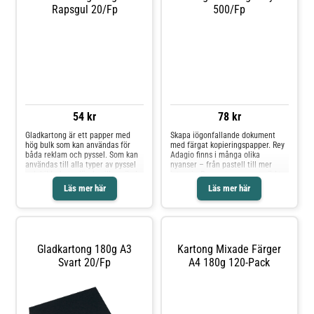
Rapsgul 20/fp
500/fp
78 kr
Skapa iögonfallande dokument
med färgat kopieringspapper. Rey
Adagio finns i många olika
54 kr
nyanser – från pastell till mer
intensiv. Pappret passar utmärkt
Gladkartong är ett papper med
till reklamblad, broschyrer,
hög bulk som kan användas för
informationsmaterial, posters,
båda reklam och pyssel. Som kan
omslag, folders och mycket mera.
användas till alla typer av pyssel
Fungerar bra i både laser- och
och bildarbete där du vill använda
bläckstråleskrivare, både för text
ett färdigt färgat/tonat papper för
och bild. Åldersbeständigt enligt
Läs mer här
Läs mer här
att klippa, klistra, vika, skapa
ISO 9706. Syrafritt
figurer mm. Denna gladkartong är
kopieringspapper.--Format: A4--
tillverkad av returbaserad
Vikt: 80g
pappersmassa.* Finns i flera
färger* A3* 180g* 20 ark/fp*
Miljöinfo: FSC Mix BV-COC-
Gladkartong 180g A3
Kartong Mixade Färger
066896Produkten lever upp till
Svart 20/fp
A4 180g 120-Pack
kravbilden för en Giftfri förskola.