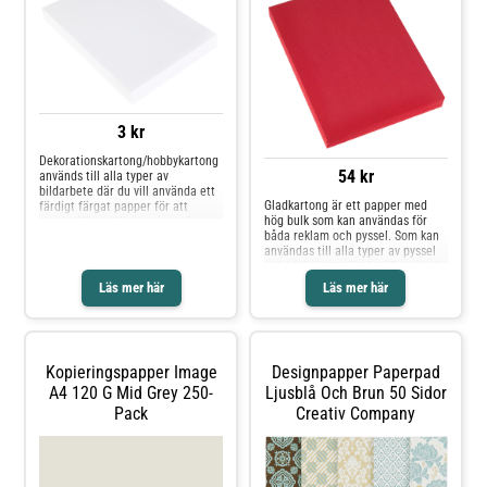
3 kr
Dekorationskartong/hobbykartong
54 kr
används till alla typer av
bildarbete där du vill använda ett
Gladkartong är ett papper med
färdigt färgat papper för att
hög bulk som kan användas för
pyssla, klippa, klistra, skapa figurer,
båda reklam och pyssel. Som kan
skyltar mm.* Finns i flera färger*
användas till alla typer av pyssel
225gram* Matt yta* A4* 100
och bildarbete där du vill använda
ark/fp* Miljöinfo: Svanen Lic.nr
ett färdigt färgat/tonat papper för
3044 0099Produkten lever upp till
Läs mer här
Läs mer här
att klippa, klistra, vika, skapa
kravbilden för en Giftfri förskola.
figurer mm. Denna gladkartong är
tillverkad av returbaserad
pappersmassa.* Finns i flera
färger* A3* 180g* 20 ark/fp*
Kopieringspapper Image
Designpapper Paperpad
Miljöinfo: FSC Mix BV-COC-
066896Produkten lever upp till
A4 120 G Mid Grey 250-
Ljusblå Och Brun 50 Sidor
kravbilden för en Giftfri förskola.
Pack
Creativ Company