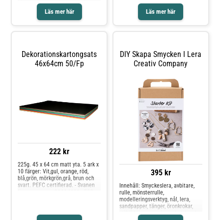
skapande i färgat papper.* 225 g*
Format: 45x64 cm* 10 ark/fp*
Underbart ritpapper som passar
Miljöinfo: Svanen Lic.nr 3044
extra bra vid användning av
0099Produkten lever upp till
alkoholbaserade tuschpennor.
kravbilden för en Giftfri förskola.
Papperet säkerställer att färgerna
blir skarpa och inte rinner ut.
Ritblock, A5, 148x210 mm, 120
Läs mer här
Läs mer här
gram, vit, 30 ark/ 1 förp.
Dekorationskartongsats
DIY Skapa Smycken I Lera
46x64cm 50/fp
Creativ Company
222 kr
225g. 45 x 64 cm matt yta. 5 ark x
395 kr
10 färger: Vit,gul, orange, röd,
blå,grön, mörkgrön,grå, brun och
svart. PEFC certifierad. - Svanen
Innehåll: Smyckeslera, avbitare,