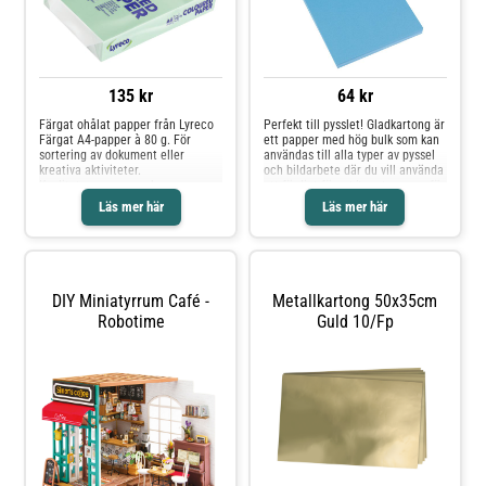
135 kr
64 kr
Färgat ohålat papper från Lyreco
Perfekt till pysslet! Gladkartong är
Färgat A4-papper à 80 g. För
ett papper med hög bulk som kan
sortering av dokument eller
användas till alla typer av pyssel
kreativa aktiviteter.
och bildarbete där du vill använda
Kvalitetspapper som kan
ett färdigt färgat/tonat papper för
användas i alla typer av
att klippa, klistra, vika, skapa
Läs mer här
Läs mer här
kopieringsmaskiner, laser- och
figurer mm. Smidigt att skära och
inkjetskrivare. - Ohålat -
klippa i. - Antal: 20/FP - Vikt: 180
Obestruket - FSC Mix -
gram - Färg: Aquablå - Svanen:
Arkivbeständigt enligt ISO 9706
Licensnummer 30440099 - FSC
mix
DIY Miniatyrrum Café -
Metallkartong 50x35cm
Robotime
Guld 10/fp