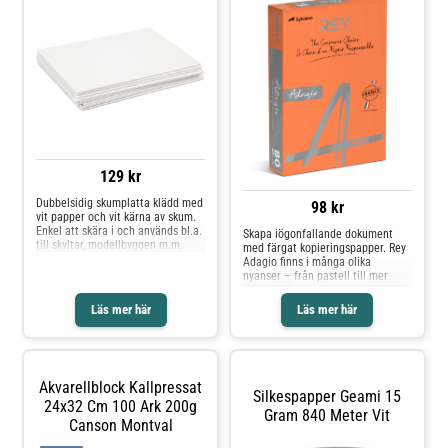
- Vikt: 300 g/m² - Mått: A2 x 40
ark, A3 x 80 ark, A4 x 160 ark, A6 -
x 320 ark - Antal: 600 - Svanen
licensnummer: 3044 0101 - FSC
mix
129 kr
Dubbelsidig skumplatta klädd med
98 kr
vit papper och vit kärna av skum.
Enkel att skära i och används bl.a.
Skapa iögonfallande dokument
till skyltar, modellbyggen m.m.
med färgat kopieringspapper. Rey
Adagio finns i många olika
nyanser – från pastell till mer
intensiv. Pappret passar utmärkt
till reklamblad, broschyrer,
Läs mer här
Läs mer här
informationsmaterial, posters,
omslag, folders och mycket mera.
Fungerar bra i både laser- och
bläckstråleskrivare, både för text
och bild. Åldersbeständigt enligt
Akvarellblock Kallpressat
ISO 9706. Syrafritt
Silkespapper Geami 15
kopieringspapper.* Format: A4*
24x32 Cm 100 Ark 200g
Gram 840 Meter Vit
Vikt: 80g
Canson Montval