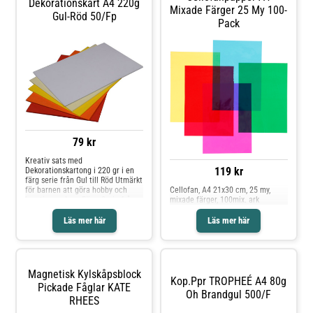
Dekorationskart A4 220g
ömtåliga inslagningar och för att
website: https://www.djeco.com/
Mixade Färger 25 My 100-
Gul-Röd 50/fp
skydda blommor mm.* Finns i flera
Legal manufacturer e-mail:
Pack
färger* 18gram* Mått: 50 x 70 cm
info@djeco.com
* 25 st/fp* Syrafritt
papperProdukten lever upp till
kravbilden för en Giftfri förskola.
79 kr
Kreativ sats med
119 kr
Dekorationskartong i 220 gr i en
färg serie från Gul till Röd Utmärkt
för barnen att göra hobby och
Cellofan, A4 21x30 cm, 25 my,
kreativa prylar. - Färg: Serie från
mixade färger, 100mix. ark
gul till röd - 10 ark per färg -
Svanen licensnummer: 3044 0101
Läs mer här
Läs mer här
- FSC mix
Magnetisk Kylskåpsblock
Kop.ppr TROPHEÉ A4 80g
Pickade Fåglar KATE
Oh Brandgul 500/F
RHEES