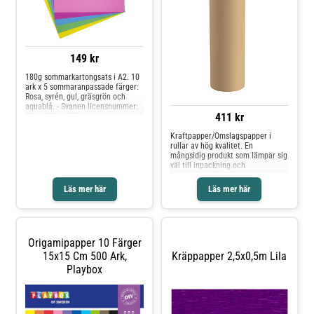
149 kr
180g sommarkartongsats i A2. 10
ark x 5 sommaranpassade färger:
Rosa, syrén, gul, gräsgrön och
aquablå. - Svanen licensnummer:
411 kr
3044 0101 - FSC mix
Kraftpapper/Omslagspapper i
rullar av hög kvalitet. En
mångsidig produkt som lämpar sig
väl till inpackning och
emballering. Kan även användas
som utfyllnad och stötdämpning
Läs mer här
Läs mer här
eller som skydd vid måleriarbeten.
Origamipapper 10 Färger
15x15 Cm 500 Ark,
Kräppapper 2,5x0,5m Lila