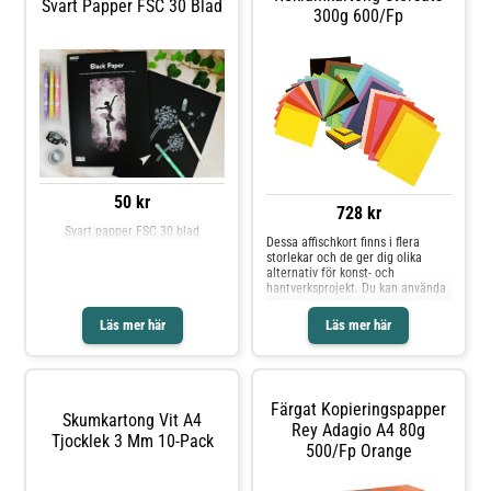
Svart Papper FSC 30 Blad
300g 600/fp
50 kr
728 kr
Svart papper FSC 30 blad
Dessa affischkort finns i flera
storlekar och de ger dig olika
alternativ för konst- och
hantverksprojekt. Du kan använda
affischkorten för att skapa allt
från fräcka masker och
Läs mer här
Läs mer här
pappersleksaker till
gratulationskort och origamikonst.
Minst sagt ett praktiskt tillbehör
för många olika konst- och
hantverksprojekt. Du kan enkelt
Färgat Kopieringspapper
klippa de halvmatta korten i
Skumkartong Vit A4
önskade former för att framhäva
Rey Adagio A4 80g
Tjocklek 3 Mm 10-Pack
urklippsalbum, presentmärken och
500/fp Orange
mer därtill. - Har halvmatt kort -
Kan användas för olika konst- och
hantverksprojekt - Färg: Blandade