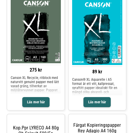
275 kr
89 kr
Canson XL Recycle, ritblock med
Canson® XL Aquarelle i A5
naturvitt genuint papper med lätt
format är ett vitt, kallpressat,
vaxad gräng, tillverkat av
syraftitt papper idealiskt för en
miljöåtervunnet papper. Pappret
mängd olika akvarell- och
har en stark yta som tål slitage
våttekniker. Extremt
och flagnar inte. Ytvikt 160 g.
motståndskraftig mot upprepade
Läs mer här
Läs mer här
Passar för den miljömedvetne
korrigeringar genom skrapning
konstnären som arbetar med torra
(luddar inte). Spiralblocket med
pennor, grafit, ritkol, tusch och
perforerat papper innehåller 20 st
gouache.
ark i 300 g/m2. Kallpressad
texturerad, perfekt för skarpa och
Färgat Kopieringspapper
detaljerade verk. Syrafritt och
Kop.ppr LYRECO A4 80g
FSC-certifierat papper tillverkat i
Rey Adagio A4 160g