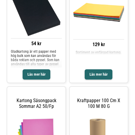
54 kr
129 kr
Gladkartong är ett papper med
Sortiment av enfärgad kartong.
hög bulk som kan användas för
båda reklam och pyssel. Som kan
användas till alla typer av pyssel
och bildarbete där du vill använda
ett färdigt färgat/tonat papper för
Läs mer här
Läs mer här
att klippa, klistra, vika, skapa
figurer mm. Denna gladkartong är
tillverkad av returbaserad
pappersmassa.* Finns i flera
färger* A3* 180g* 20 ark/fp*
Miljöinfo: FSC Mix BV-COC-
Kartong Säsongpack
Kraftpapper 100 Cm X
066896Produkten lever upp till
Sommar A2 50/fp
100 M 80 G
kravbilden för en Giftfri förskola.