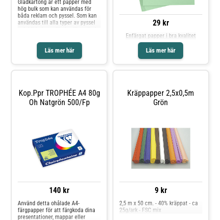
54 kr
Gladkartong är ett papper med
hög bulk som kan användas för
29 kr
båda reklam och pyssel. Som kan
användas till alla typer av pyssel
Enfärgat papper i bra kvalitet
och bildarbete där du vill använda
ett färdigt färgat/tonat papper för
Läs mer här
Läs mer här
att klippa, klistra, vika, skapa
figurer mm. Denna gladkartong är
tillverkad av returbaserad
pappersmassa.* Finns i flera
färger* A3* 180g* 20 ark/fp*
Miljöinfo: FSC Mix BV-COC-
Kop.ppr TROPHÉE A4 80g
Kräppapper 2,5x0,5m
066896Produkten lever upp till
kravbilden för en Giftfri förskola.
Oh Natgrön 500/fp
Grön