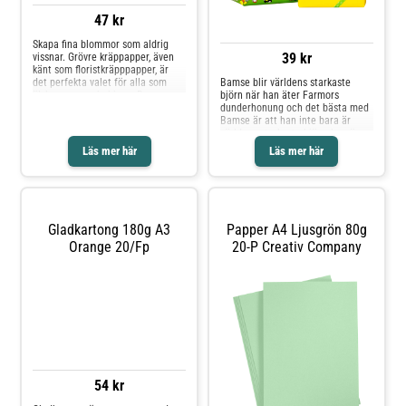
Mix - Certifierad enligt ISO 9706 -
115 gram Pennlängd: 123 mm
EU Ecolabel licensnummer:
Teknik: Nyaste LCD
FR/011/006
tryckkänslighetsteknologi
Strålning: Helt strålningsfri CE-
märkt Svensk, Norsk, Dansk och
Engelsk förpackning och manual
47 kr
Skapa fina blommor som aldrig
39 kr
vissnar. Grövre kräppapper, även
känt som floristkräpppapper, är
det perfekta valet för alla som
Bamse blir världens starkaste
älskar pappershobbyer. Den
björn när han äter Farmors
generösa vikten gör pappret både
dunderhonung och det bästa med
lätt att arbeta med och
Bamse är att han inte bara är
formbeständigt, vilket ger
världens starkaste björn, han är
fantastiska resultat gång på gång,
också världens snällaste björn. Bli
Läs mer här
Läs mer här
Låt din kreativitet flöda och skapa
lika snäll som Bamse och ge bort
vackra pappersblommor,
en present inslaget i finfint
evighetsbuketter, festliga
presentpapper med Bamse och
girlanger, eleganta
hans vänner. Perfekt n
bordsdekorationer eller charmiga
smällkarameller. - 260% kräppat -
Gladkartong 180g A3
Papper A4 Ljusgrön 80g
Mått: 50 x 250cm - Vikt: 180gr -
Orange 20/fp
20-P Creativ Company
Färg: beige - FSC mix