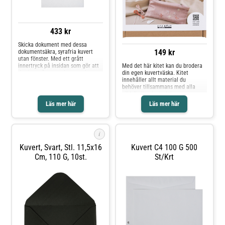
433 kr
Skicka dokument med dessa
149 kr
dokumentsäkra, syrafria kuvert
utan fönster. Med ett grått
innertryck på insidan som gör att
Med det här kitet kan du brodera
det inte går att se igenom det.
din egen kuvertväska. Kitet
Syrafritt. - Syrafritt - Fukthäftande
innehåller allt material du
förslutning - Inget fönster - Mått:
behöver tillsammans med alla
229x324mm - Tjocklek: 100g -
nödvändiga instruktioner.
Svanen: Licensnummer 30410742
Läs mer här
Läs mer här
i
Kuvert, Svart, Stl. 11,5x16
Kuvert C4 100 G 500
Cm, 110 G, 10st.
St/krt