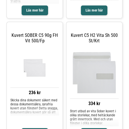
314016
dokument utan problem. Insidan
har ett grått innertryck som gör
att det inte går att se igenom det.
Läs mer här
Läs mer här
Kuvertet är syrafritt. - Syrafritt -
Fukthäftande förslutning - Inget
fönster - Mått: 162x229mm -
Tjocklek: 80g - Svanen:
Licensnummer 30410742
Kuvert SOBER C5 90g FH
Kuvert C5 H2 Vita Sh 500
Vit 500/fp
St/krt
236 kr
Skicka dina dokument säkert med
334 kr
dessa dokumentsäkra, syrafria
kuvert utan fönster! Detta snygga,
Stort utbud av vita Sober kuvert i
dokumentsäkra kuvert gör så att
olika storlekar, med heltäckande
du kan skicka dina brev och andra
grått innertryck. Med och utan
dokument utan problem. Insidan
fönster i olika storlekar.
har ett grått innertryck som gör
Fönsterkuverten är för innehåll
att det inte går att se igenom det.