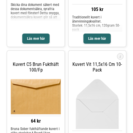
Skicka dina dokument säkert med
105 kr
dessa dokumentsäkra, syrafria
kuvert med fönster! Detta snygga,
dokumentsäkra kuvert gör så att
Traditionellt kuvert i
du kan skicka dina brev och andra
återvinningskvalitet.
dokument utan problem. Insidan
Storlek: 11,5x16 cm, 120gram 50-
har ett grått innertryck som gör
pack
att det inte går att se igenom det.
Kuvertet är syrafritt! - Syrafritt -
Läs mer här
Läs mer här
Självhäftande förslutning -
Fönster till vänster - Fönstermått:
35x100mm - Mått: 162x229mm -
Tjocklek: 90g - Svanen:
i
Licensnummer 30410742
Kuvert C5 Brun Fukthäft
Kuvert Vit 11,5x16 Cm 10-
100/fp
Pack
64 kr
Bruna Sober fukthäftande kuvert i