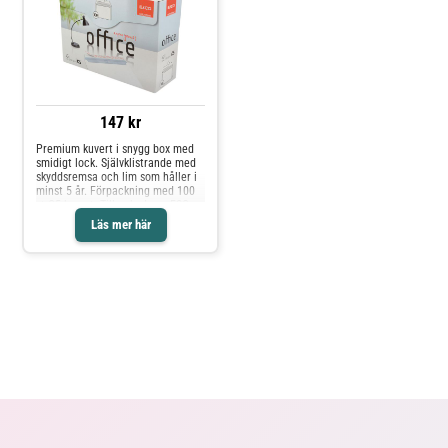
147 kr
Premium kuvert i snygg box med
smidigt lock. Självklistrande med
skyddsremsa och lim som håller i
minst 5 år. Förpackning med 100
st C5-kuvert. Tillverkade av FSC-
certifierat papper med fin vithet.
Läs mer här
Dispenserlåda med perforering för
enkel hantering. - Peel & Seal-
stängning - Förklistrad förslutning
- Levereras i dispenserlåda -
Antal: 100/ fp - FSC Mix