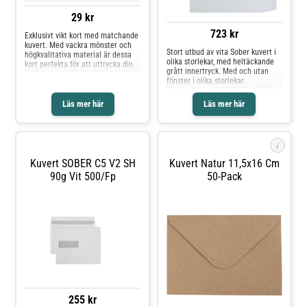
29 kr
723 kr
Exklusivt vikt kort med matchande
kuvert. Med vackra mönster och
Stort utbud av vita Sober kuvert i
högkvalitativa material är dessa
olika storlekar, med heltäckande
kort perfekta för att uttrycka din
grått innertryck. Med och utan
uppskattning. Kortet är tryckt i
fönster i olika storlekar.
Sverige på svenskt papper och är
Fönsterkuverten är för innehåll
både märkt med Svanen och Fsc.
som är färdigt adresserat,
Läs mer här
Läs mer här
praktiskt och enkelt.* Vit* Finns i
flera storlekar* Självhäftande*
Med eller utan fönster* Miljöinfo:
Svanen
i
Kuvert SOBER C5 V2 SH
Kuvert Natur 11,5x16 Cm
90g Vit 500/fp
50-Pack
255 kr