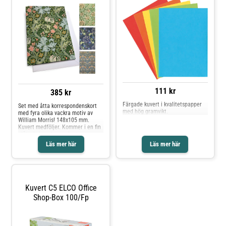
111 kr
385 kr
Färgade kuvert i kvalitetspapper
Set med åtta korrespondenskort
med hög gramvikt.
med fyra olika vackra motiv av
William Morris! 148x105 mm.
Kuvert medföljer. Kommer i en fin
plåtask. Legal manufacturer
Name: Customworks España S.L
Läs mer här
Läs mer här
Legal manufacturer Adress:
C/Monterrey 7, Pol. Ind. San Luis
C.P., 29006 Malaga , Spain Legal
manufacturer website:
customworks.co,uk Legal
manufacturer e-mail:
Kuvert C5 ELCO Office
sales@customworks.co.uk
Shop-Box 100/fp