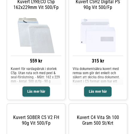
Kuvert LYRECO C5p
Kuvert C5H2 Digital PS
162x229mm Vit 500/fp
90g Vit 500/fp
559 kr
315 kr
Kuvert för vardagsbruk i storlek
Vita dokumentsäkra kuvert med
C5p. Utan ruta och med peel &
remsa som gör det enkelt och
seal-förslutning. - Mått: 162 x 229
säkert att skicka dina dokument.
mm - Antal: 500 st/fp - 90 g
Kuvert i C5 format som har ett
papper - Färg: vit
grått innertryck som är speciellt
framtagna för tryck i digital
Läs mer här
Läs mer här
produktion. Stående flik.
Svanenmärkta. - Peel & Seel - Med
fönster - Mått: 162 mm x 229 mm -
Tjocklek: 90 g - Svanen
licensnummer: 3041 1013
Kuvert SOBER C5 V2 FH
Kuvert C4 Vita Sh 100
90g Vit 500/fp
Gram 500 St/krt