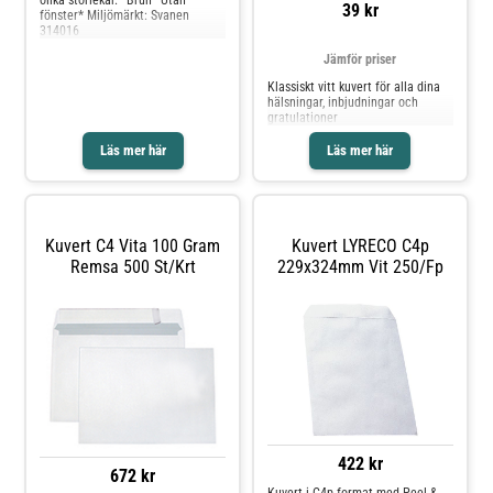
olika storlekar.* Brun* Utan
39 kr
fönster* Miljömärkt: Svanen
314016
Jämför priser
Klassiskt vitt kuvert för alla dina
hälsningar, inbjudningar och
gratulationer
Läs mer här
Läs mer här
Kuvert C4 Vita 100 Gram
Kuvert LYRECO C4p
Remsa 500 St/krt
229x324mm Vit 250/fp
422 kr
672 kr