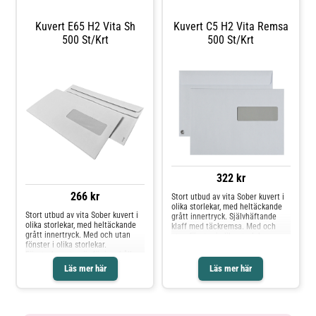
fönster* Med täckremsa* 500
st/fp* Miljömärkt: Svanen Licnr:
2041 0927
Kuvert E65 H2 Vita Sh
Kuvert C5 H2 Vita Remsa
500 St/krt
500 St/krt
322 kr
266 kr
Stort utbud av vita Sober kuvert i
olika storlekar, med heltäckande
Stort utbud av vita Sober kuvert i
grått innertryck. Självhäftande
olika storlekar, med heltäckande
klaff med täckremsa. Med och
grått innertryck. Med och utan
utan fönster i olika storlekar.
fönster i olika storlekar.
Fönterkuverten är för innehåll
Fönsterkuverten är för innehåll
som är färdigt adresserat,
som är färdigt adresserat,
praktiskt och enkelt.* Vit* Finns i
Läs mer här
Läs mer här
praktiskt och enkelt.* Vit* Finns i
flera storlekar* Med eller utan
flera storlekar* Självhäftande*
fönster* Med täckremsa* 500
Med eller utan fönster* Miljöinfo:
st/fp* Miljömärkt: Svanen Licnr:
Svanen
2041 0927