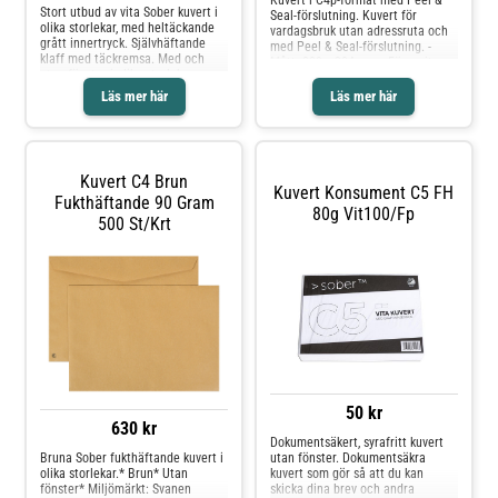
Kuvert i C4p-format med Peel &
Stort utbud av vita Sober kuvert i
Seal-förslutning. Kuvert för
olika storlekar, med heltäckande
vardagsbruk utan adressruta och
grått innertryck. Självhäftande
med Peel & Seal-förslutning. -
klaff med täckremsa. Med och
Mått: 229 x 324 mm - Färg: vit -
utan fönster i olika storlekar.
Förpackning: 250 st. - 90 g papper
Fönterkuverten är för innehåll
Läs mer här
Läs mer här
som är färdigt adresserat,
praktiskt och enkelt.* Vit* Finns i
flera storlekar* Med eller utan
fönster* Med täckremsa* 500
st/fp* Miljömärkt: Svanen Licnr:
Kuvert C4 Brun
2041 0927
Kuvert Konsument C5 FH
Fukthäftande 90 Gram
80g Vit100/fp
500 St/krt
50 kr
630 kr
Dokumentsäkert, syrafritt kuvert
Bruna Sober fukthäftande kuvert i
utan fönster. Dokumentsäkra
olika storlekar.* Brun* Utan
kuvert som gör så att du kan
fönster* Miljömärkt: Svanen
skicka dina brev och andra