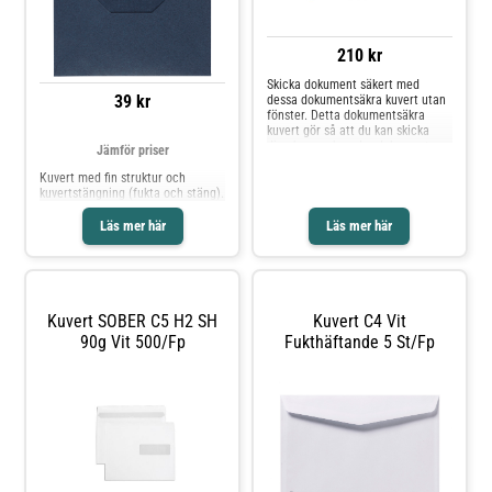
210 kr
Skicka dokument säkert med
39 kr
dessa dokumentsäkra kuvert utan
fönster. Detta dokumentsäkra
kuvert gör så att du kan skicka
dina brev och andra dokument
Jämför priser
utan någon insyn i innehållet. Då
kuvertet är brunt går det inte att
Kuvert med fin struktur och
läsa igenom det. Kuvertet är
kuvertstängning (fukta och stäng).
syrafritt. - Syrafritt - Fukthäftande
förslutning - Inget fönster - Mått:
Läs mer här
Läs mer här
162x229mm - Tjocklek: 90g -
Svanen: Licensnummer 30410742
Kuvert SOBER C5 H2 SH
Kuvert C4 Vit
90g Vit 500/fp
Fukthäftande 5 St/fp