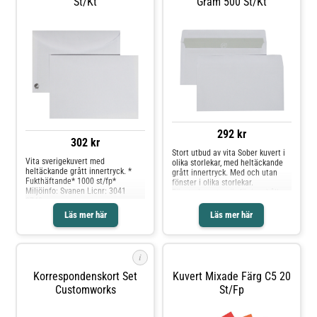
St/kt
Gram 500 St/kt
292 kr
302 kr
Stort utbud av vita Sober kuvert i
Vita sverigekuvert med
olika storlekar, med heltäckande
heltäckande grått innertryck. *
grått innertryck. Med och utan
Fukthäftande* 1000 st/fp*
fönster i olika storlekar.
Miljöinfo: Svanen Licnr: 3041
Fönsterkuverten är för innehåll
0742
som är färdigt adresserat,
praktiskt och enkelt.* Vit* Finns i
Läs mer här
Läs mer här
flera storlekar* Självhäftande*
Med eller utan fönster* Miljöinfo:
Svanen
i
Korrespondenskort Set
Kuvert Mixade Färg C5 20
Customworks
St/fp