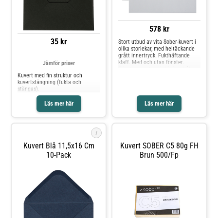
578 kr
35 kr
Stort utbud av vita Sober-kuvert i
olika storlekar, med heltäckande
grått innertryck. Fukthäftande
klaff. Med och utan fönster.
Jämför priser
Fönsterkuverten är för innehåll
Kuvert med fin struktur och
som är färdigadresserat –
kuvertstängning (fukta och
praktiskt och enkelt.* Miljömärkt:
stängas).
Svanen Licnr: 2041 0927
Läs mer här
Läs mer här
i
Kuvert Blå 11,5x16 Cm
Kuvert SOBER C5 80g FH
10-Pack
Brun 500/fp