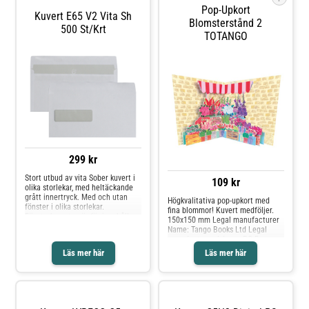
Pop-Upkort
Kuvert E65 V2 Vita Sh
Blomsterstånd 2
500 St/krt
TOTANGO
299 kr
Stort utbud av vita Sober kuvert i
109 kr
olika storlekar, med heltäckande
grått innertryck. Med och utan
Högkvalitativa pop-upkort med
fönster i olika storlekar.
fina blommor! Kuvert medföljer.
Fönsterkuverten är för innehåll
150x150 mm Legal manufacturer
som är färdigt adresserat,
Name: Tango Books Ltd Legal
praktiskt och enkelt.* Vit* Finns i
manufacturer Adress: PO Box
flera storlekar* Självhäftande*
32595, London, W4 5YD, United
Läs mer här
Läs mer här
Med eller utan fönster* Miljöinfo:
Kingdom Legal manufacturer
Svanen
website: 2-to-tango.com Legal
manufacturer e-mail:
sales@tangobooks.co.uk