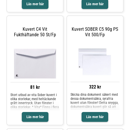
som är färdigt adresserat,
Kuvertet är syrafritt! - Syrafritt -
Läs mer här
Läs mer här
praktiskt och enkelt.* Vit* Finns i
Fukthäftande - Inget fönster -
flera storlekar* Självhäftande*
Mått: 162x229mm - Tjocklek: 90g -
Med eller utan fönster* Miljöinfo:
Svanen: Licensnummer 30410742
Svanen
Kuvert C4 Vit
Kuvert SOBER C5 90g PS
Fukthäftande 50 St/fp
Vit 500/fp
322 kr
81 kr
Skicka dina dokument säkert med
Stort utbud av vita Sober kuvert i
dessa dokumentsäkra, syrafria
olika storlekar, med heltäckande
kuvert utan fönster! Detta snygga,
grått innertryck. Utan fönster i
dokumentsäkra kuvert gör så att
olika storlekar. * Vita* Finns i flera
du kan skicka dina brev och andra
storlekar och vikter* Miljömärkt:
dokument utan problem. Insidan
Svanen Licnr: 2041 0927
Läs mer här
Läs mer här
har ett grått innertryck som gör
att det inte går att se igenom det.
Kuvertet är syrafritt! - Syrafritt -