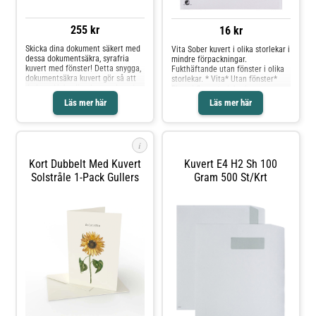
255 kr
16 kr
Skicka dina dokument säkert med
Vita Sober kuvert i olika storlekar i
dessa dokumentsäkra, syrafria
mindre förpackningar.
kuvert med fönster! Detta snygga,
Fukthäftande utan fönster i olika
dokumentsäkra kuvert gör så att
storlekar. * Vita* Utan fönster*
du kan skicka dina brev och andra
Finns i flera storlekar*
dokument utan problem. Insidan
Fukthäftande* Miljömärkt: Svanen
Läs mer här
Läs mer här
har ett grått innertryck som gör
att det inte går att se igenom det.
Kuvertet är syrafritt! - Syrafritt -
Självhäftande - Fönster till höger -
i
Fönstermått: 35x100mm - Mått:
162x229mm - Tjocklek: 90g -
Kort Dubbelt Med Kuvert
Kuvert E4 H2 Sh 100
Svanen: Licensnummer 30410742
Solstråle 1-Pack Gullers
Gram 500 St/krt