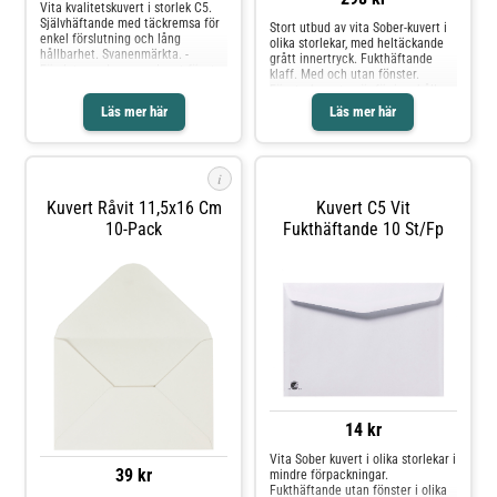
Vita kvalitetskuvert i storlek C5.
Självhäftande med täckremsa för
Stort utbud av vita Sober-kuvert i
enkel förslutning och lång
olika storlekar, med heltäckande
hållbarhet. Svanenmärkta. -
grått innertryck. Fukthäftande
Försluts med remsa - Inget fönster
klaff. Med och utan fönster.
- Mått: 162 x 229 mm - Tjocklek:
Fönsterkuverten är för innehåll
90 g - Svanen licensnummer: 3041
som är färdigadresserat –
Läs mer här
Läs mer här
1013
praktiskt och enkelt.* Miljömärkt:
Svanen Licnr: 2041 0927
i
Kuvert Råvit 11,5x16 Cm
Kuvert C5 Vit
10-Pack
Fukthäftande 10 St/fp
14 kr
Vita Sober kuvert i olika storlekar i
39 kr
mindre förpackningar.
Fukthäftande utan fönster i olika