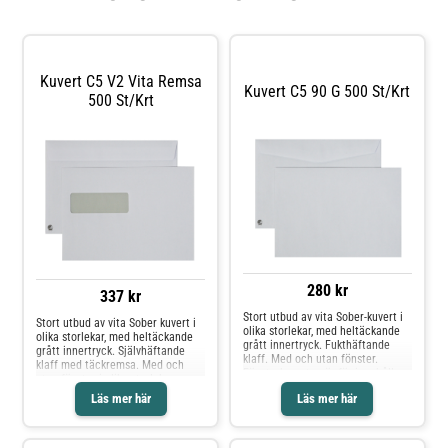
Kuvert C5 V2 Vita Remsa
Kuvert C5 90 G 500 St/krt
500 St/krt
280 kr
337 kr
Stort utbud av vita Sober-kuvert i
Stort utbud av vita Sober kuvert i
olika storlekar, med heltäckande
olika storlekar, med heltäckande
grått innertryck. Fukthäftande
grått innertryck. Självhäftande
klaff. Med och utan fönster.
klaff med täckremsa. Med och
Fönsterkuverten är för innehåll
utan fönster i olika storlekar.
som är färdigadresserat –
Fönterkuverten är för innehåll
Läs mer här
Läs mer här
praktiskt och enkelt.* Miljömärkt:
som är färdigt adresserat,
Svanen Licnr: 2041 0927
praktiskt och enkelt.* Vit* Finns i
flera storlekar* Med eller utan