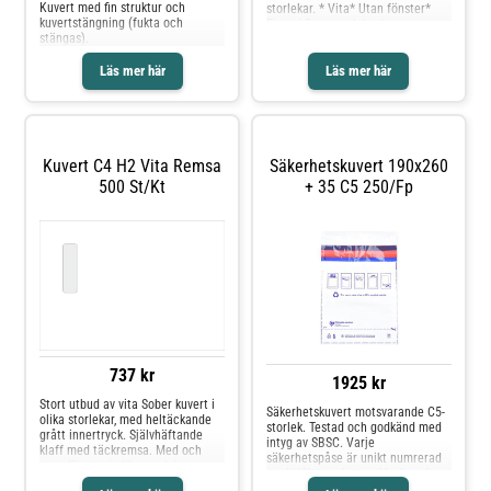
Kuvert med fin struktur och
storlekar. * Vita* Utan fönster*
kuvertstängning (fukta och
Finns i flera storlekar*
stängas).
Fukthäftande* Miljömärkt: Svanen
Läs mer här
Läs mer här
Kuvert C4 H2 Vita Remsa
Säkerhetskuvert 190x260
500 St/kt
+ 35 C5 250/fp
737 kr
1925 kr
Stort utbud av vita Sober kuvert i
Säkerhetskuvert motsvarande C5-
olika storlekar, med heltäckande
storlek. Testad och godkänd med
grått innertryck. Självhäftande
intyg av SBSC. Varje
klaff med täckremsa. Med och
säkerhetspåse är unikt numrerad
utan fönster i olika storlekar.
med siffror och streckkod, code
Fönterkuverten är för innehåll
128. Avrivbar numrerad