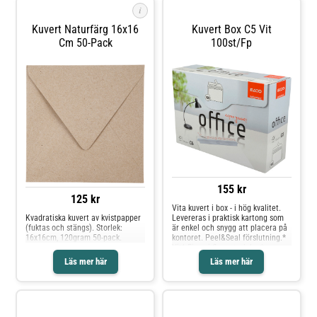
Försluts med remsa - Inget fönster
i
- Mått: 162x229mm - Tjocklek: 90g
- Svanen: Licensnummer
Kuvert Naturfärg 16x16
Kuvert Box C5 Vit
30410742
Cm 50-Pack
100st/fp
155 kr
125 kr
Vita kuvert i box - i hög kvalitet.
Levereras i praktisk kartong som
Kvadratiska kuvert av kvistpapper
är enkel och snygg att placera på
(fuktas och stängs). Storlek:
kontoret. Peel&Seal förslutning.*
16x16cm, 120gram 50-pack.
Vit* Finns i flera storlekar*
Levereras i olika antal* Miljöinfo:
Läs mer här
Läs mer här
FSC-certifierad