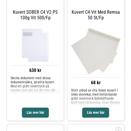
fönster* Med täckremsa* 500
st/fp* Miljömärkt: Svanen Licnr:
2041 0927
Kuvert SOBER C4 V2 PS
Kuvert C4 Vit Med Remsa
100g Vit 500/fp
50 St/fp
630 kr
Skicka dokument med dessa
68 kr
dokumentsäkra, syrafria kuvert.
Med ett grått innertryck på
insidan som gör att det inte går
Stort utbud av vita Sober kuvert i
att se igenom det. Syrafritt. -
olika storlekar, med heltäckande
Syrafritt - Försluts med remsa -
grått innertryck.Självhäftande
Fönster till vänster - Fönstermått:
klaff med täckremsa. Utan fönster
100x40 - Mått: 229x324 - Tjocklek:
i olika storlekar. * Vit* Finns i flera
100g - Svanen: Licensnummer
storlekar* Klaff med täckremsa*
Läs mer här
Läs mer här
30410742
Utan fönster* Miljömärkt: Svanen
Licnr: 3041 0742
i