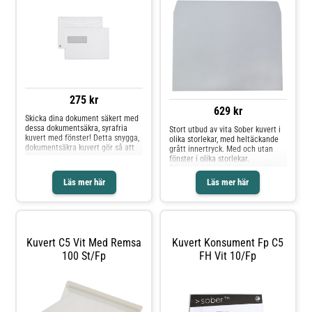
275 kr
629 kr
Skicka dina dokument säkert med
dessa dokumentsäkra, syrafria
Stort utbud av vita Sober kuvert i
kuvert med fönster! Detta snygga,
olika storlekar, med heltäckande
dokumentsäkra kuvert gör så att
grått innertryck. Med och utan
du kan skicka dina brev och andra
fönster i olika storlekar.
dokument utan problem. Insidan
Fönsterkuverten är för innehåll
har ett grått innertryck som gör
som är färdigt adresserat,
Läs mer här
Läs mer här
att det inte går att se igenom det.
praktiskt och enkelt.* Vit* Finns i
Kuvertet är syrafritt! - Syrafritt -
flera storlekar* Självhäftande*
Fukthäftande förslutning - Fönster
Med eller utan fönster* Miljöinfo:
till vänster - Fönstermått:
Svanen
35x100mm - Mått: 162x229mm -
Tjocklek: 90g - Svanen:
Kuvert C5 Vit Med Remsa
Kuvert Konsument Fp C5
Licensnummer 30410742
100 St/fp
FH Vit 10/fp