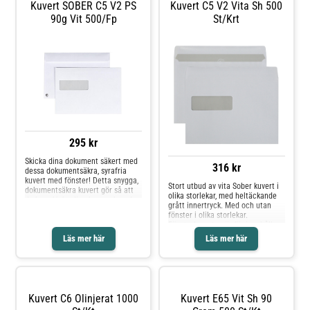
Kuvert SOBER C5 V2 PS
Kuvert C5 V2 Vita Sh 500
90g Vit 500/fp
St/krt
295 kr
Skicka dina dokument säkert med
316 kr
dessa dokumentsäkra, syrafria
kuvert med fönster! Detta snygga,
Stort utbud av vita Sober kuvert i
dokumentsäkra kuvert gör så att
olika storlekar, med heltäckande
du kan skicka dina brev och andra
grått innertryck. Med och utan
dokument utan problem. Insidan
fönster i olika storlekar.
har ett grått innertryck som gör
Fönsterkuverten är för innehåll
att det inte går att se igenom det.
som är färdigt adresserat,
Läs mer här
Läs mer här
Kuvertet är syrafritt! - Syrafritt -
praktiskt och enkelt.* Vit* Finns i
Försluts med remsa - Fönster till
flera storlekar* Självhäftande*
vänster - Fönstermått: 35x100mm
Med eller utan fönster* Miljöinfo:
- Mått: 162x229mm - Tjocklek: 90g
Svanen
- Svanen: Licensnummer
30410742
Kuvert C6 Olinjerat 1000
Kuvert E65 Vit Sh 90