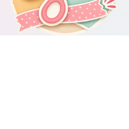
Om Scrapbooking4you.se
Scrapbooking4you.se samlar material, inspiration och guider för dig
som gillar album, kortmakeri, dekorationer och kreativt pyssel.
Sajten drivs av GetWebbed AB.
Guider & varumärken
Besök våra
guider om scrapbooking och pyssel
för fler tips och
idéer.
Integritetspolicy