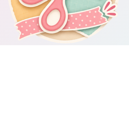
Om Scrapbooking4you.se
Scrapbooking4you.se samlar material, inspiration och guider för dig
som gillar album, kortmakeri, dekorationer och kreativt pyssel.
Sajten drivs av GetWebbed AB.
Guider & varumärken
Besök våra
guider om scrapbooking och pyssel
för fler tips och
idéer.