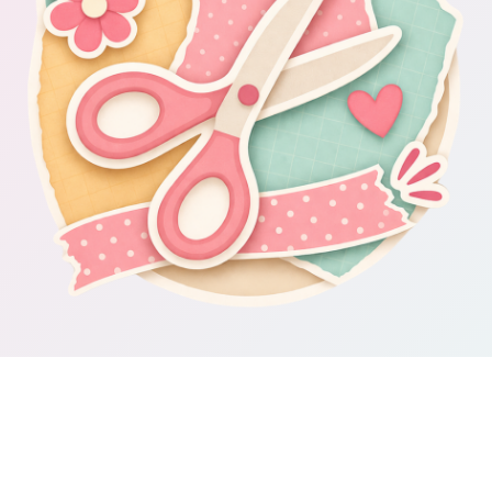
Om Scrapbooking4you.se
Scrapbooking4you.se samlar material, inspiration och guider för dig
som gillar album, kortmakeri, dekorationer och kreativt pyssel.
Sajten drivs av GetWebbed AB.