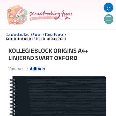
⌕
☰
»
»
»
Scrapbooking4you
Papper
Färgat Papper
Kollegieblock Origins A4+ Linjerad Svart Oxford
KOLLEGIEBLOCK ORIGINS A4+
LINJERAD SVART OXFORD
Varumärke:
Adlibris