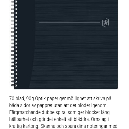
70 blad, 90g Optik paper ger möjlighet att skriva på
båda sidor av pappret utan att det blöder igenom.
Färgmatchande dubbelspiral som ger blocket lång
hållbarhet och gör det enkelt att bläddra. Omslag i
kraftig kartong. Skanna och spara dina noteringar med