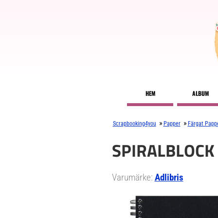
HEM
ALBUM
»
»
Scrapbooking4you
Papper
Färgat Papp
SPIRALBLOCK
Varumärke:
Adlibris