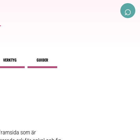
⌕
VERKTYG
GUIDER
gframsida som är