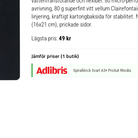
vattenfrånstötande och flexibel. 80 micro-perfo
avrivning, 80 g superfint vitt vellum Clairefont
linjering, kraftigt kartongbaksida för stabilitet
(16x21 cm), prickade sidor.
Lägsta pris:
49 kr
Jämför priser (1 butik)
Spiralblock Svart A5+ Prickat Rhodia