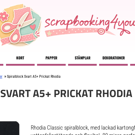
KORT
PAPPER
STÄMPLAR
DEKORATIONER
»
er
Spiralblock Svart A5+ Prickat Rhodia
 SVART A5+ PRICKAT RHODIA
Rhodia Classic spiralblock, med lackad karton