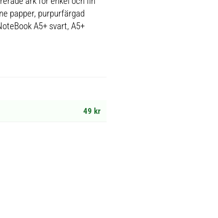
rerade ark för enkel och fin
aine papper, purpurfärgad
. NoteBook A5+ svart, A5+
49 kr