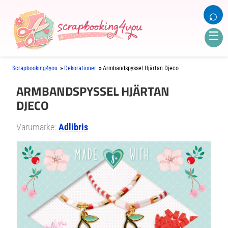
⌕
☰
»
»
Scrapbooking4you
Dekorationer
Armbandspyssel Hjärtan Djeco
ARMBANDSPYSSEL HJÄRTAN
DJECO
Varumärke:
Adlibris