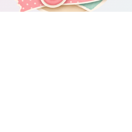
Om Scrapbooking4you.se
Scrapbooking4you.se samlar material, inspiration och guider för dig
som gillar album, kortmakeri, dekorationer och kreativt pyssel.
Sajten drivs av GetWebbed AB.
Guider & varumärken
Besök våra
guider om scrapbooking och pyssel
för fler tips och
idéer.
Integritetspolicy
Här kan du läsa om
sajtens integritetspolicy
.