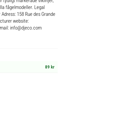
tydligt markerade viklinjer,
lla fågelmodeller. Legal
 Adress: 158 Rue des Grande
cturer website:
mail: info@djeco.com
89 kr