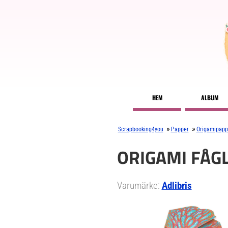
HEM
ALBUM
»
»
Scrapbooking4you
Papper
Origamipapp
ORIGAMI FÅG
Varumärke:
Adlibris