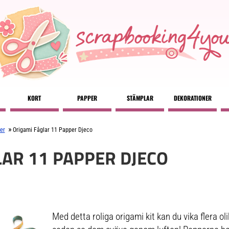
KORT
PAPPER
STÄMPLAR
DEKORATIONER
»
er
Origami Fåglar 11 Papper Djeco
LAR 11 PAPPER DJECO
Med detta roliga origami kit kan du vika flera oli