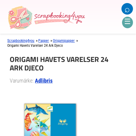
⌕
☰
»
»
»
Scrapbooking4you
Papper
Origamipapper
Origami Havets Varelser 24 Ark Djeco
ORIGAMI HAVETS VARELSER 24
ARK DJECO
Varumärke:
Adlibris