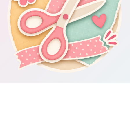
Om Scrapbooking4you.se
Scrapbooking4you.se samlar material, inspiration och guider för dig
som gillar album, kortmakeri, dekorationer och kreativt pyssel.
Sajten drivs av GetWebbed AB.