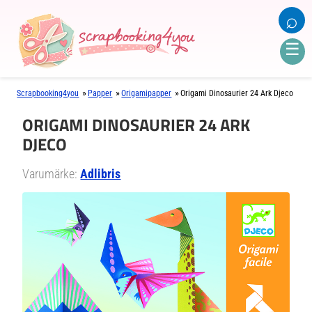
⌕
☰
»
»
»
Scrapbooking4you
Papper
Origamipapper
Origami Dinosaurier 24 Ark Djeco
ORIGAMI DINOSAURIER 24 ARK
DJECO
Varumärke:
Adlibris