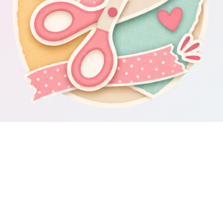
Om Scrapbooking4you.se
Scrapbooking4you.se samlar material, inspiration och guider för dig
som gillar album, kortmakeri, dekorationer och kreativt pyssel.
Sajten drivs av GetWebbed AB.
Guider & varumärken