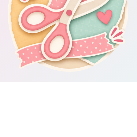
Om Scrapbooking4you.se
Scrapbooking4you.se samlar material, inspiration och guider för dig
som gillar album, kortmakeri, dekorationer och kreativt pyssel.
Sajten drivs av GetWebbed AB.
Guider & varumärken