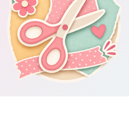
Om Scrapbooking4you.se
Scrapbooking4you.se samlar material, inspiration och guider för dig
som gillar album, kortmakeri, dekorationer och kreativt pyssel.