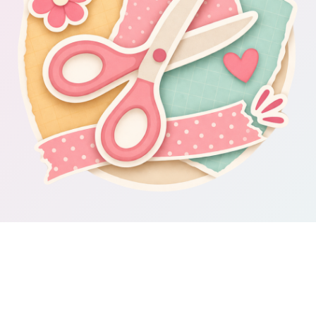
Om Scrapbooking4you.se
Scrapbooking4you.se samlar material, inspiration och guider för dig
som gillar album, kortmakeri, dekorationer och kreativt pyssel.
Sajten drivs av GetWebbed AB.