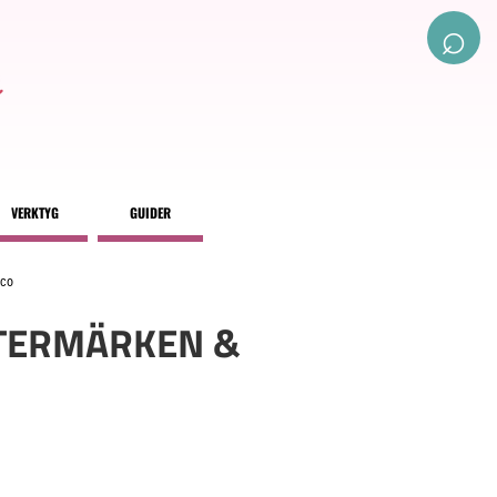
⌕
VERKTYG
GUIDER
eco
STERMÄRKEN &