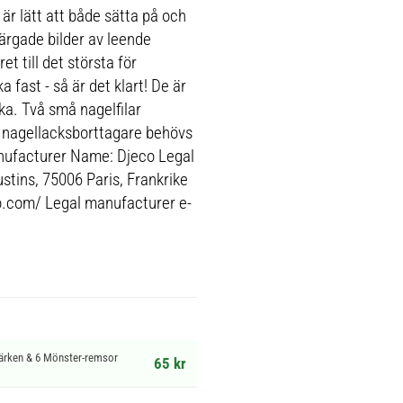
är lätt att både sätta på och
ärgade bilder av leende
et till det största för
 fast - så är det klart! De är
ka. Två små nagelfilar
n nagellacksborttagare behövs
anufacturer Name: Djeco Legal
tins, 75006 Paris, Frankrike
o.com/ Legal manufacturer e-
märken & 6 Mönster-remsor
65 kr