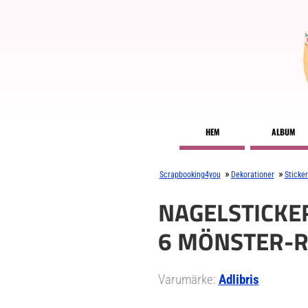
HEM
ALBUM
»
»
Scrapbooking4you
Dekorationer
Sticke
NAGELSTICKE
6 MÖNSTER-R
Varumärke:
Adlibris