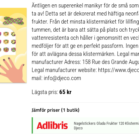
Äntligen en superenkel manikyr för de små som 
ta av! Detta set är dekorerat med häftiga neonf
frukter. Från det minsta klistermärket för lillfingr
tummen, det är bara att sätta på plats och trycka
vattenresistenta och håller i genomsnitt en vec
medföljer för att ge en perfekt passform. Inge
för att avlägsna dessa klistermärken. Legal m
manufacturer Adress: 158 Rue des Grande Augus
Legal manufacturer website: https://www.djec
mail: info@djeco.com
Lägsta pris:
65 kr
Jämför priser (1 butik)
Nagelstickers Glada Frukter 120 Klister
Djeco