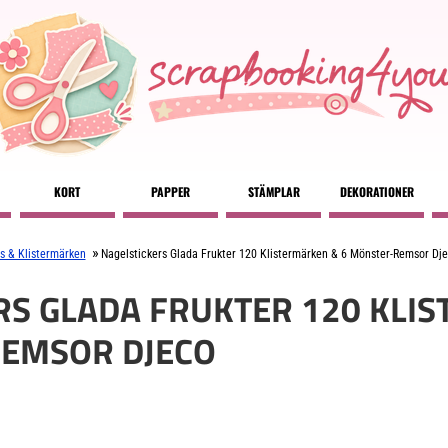
KORT
PAPPER
STÄMPLAR
DEKORATIONER
»
rs & Klistermärken
Nagelstickers Glada Frukter 120 Klistermärken & 6 Mönster-Remsor Dj
RS GLADA FRUKTER 120 KLI
EMSOR DJECO