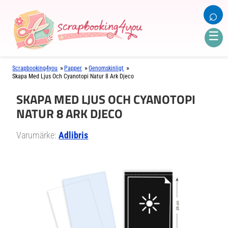
⌕
☰
»
»
»
Scrapbooking4you
Papper
Genomskinligt
Skapa Med Ljus Och Cyanotopi Natur 8 Ark Djeco
SKAPA MED LJUS OCH CYANOTOPI
NATUR 8 ARK DJECO
Varumärke:
Adlibris