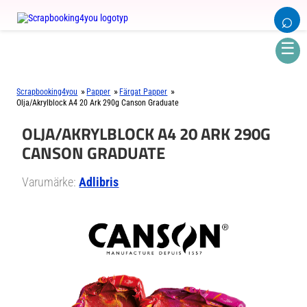
⌕
☰
»
»
»
Scrapbooking4you
Papper
Färgat Papper
Olja/Akrylblock A4 20 Ark 290g Canson Graduate
OLJA/AKRYLBLOCK A4 20 ARK 290G
CANSON GRADUATE
Varumärke:
Adlibris