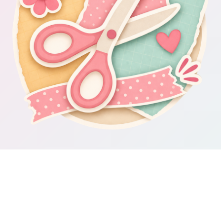
Om Scrapbooking4you.se
Scrapbooking4you.se samlar material, inspiration och guider för dig
som gillar album, kortmakeri, dekorationer och kreativt pyssel.
Sajten drivs av GetWebbed AB.