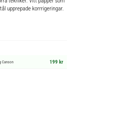
rra tekniker. Vitt papper som
tål upprepade korrrigeringar.
199 kr
g Canson