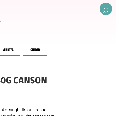
⌕
VERKTYG
GUIDER
60G CANSON
inkorningt allroundpapper