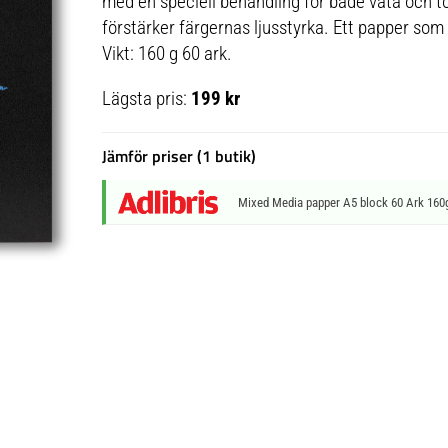
med en speciell behandling för både våta och to
förstärker färgernas ljusstyrka. Ett papper som 
Vikt: 160 g 60 ark.
Lägsta pris:
199 kr
Jämför priser (1 butik)
Mixed Media papper A5 block 60 Ark 160