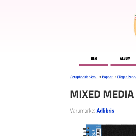
HEM
ALBUM
»
»
Scrapbooking4you
Papper
Färgat Papp
MIXED MEDIA
Varumärke:
Adlibris