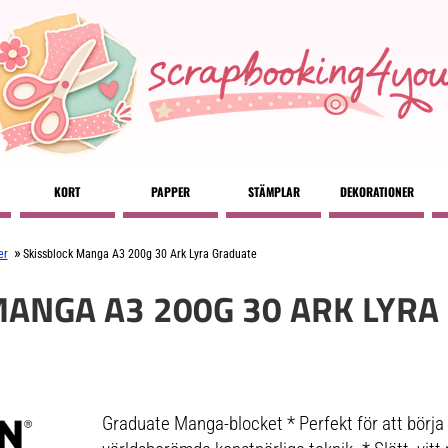
KORT
PAPPER
STÄMPLAR
DEKORATIONER
»
er
Skissblock Manga A3 200g 30 Ark Lyra Graduate
MANGA A3 200G 30 ARK LYRA
Graduate Manga-blocket * Perfekt för att börja