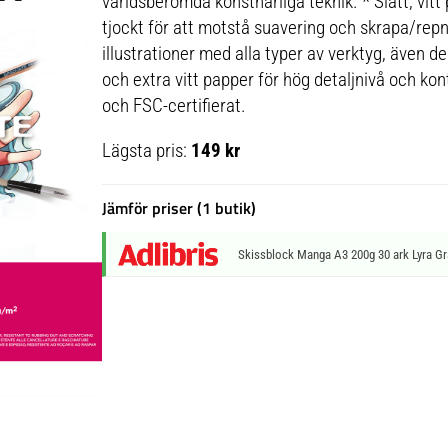
världsberömda konstnärliga teknik. * Slätt, vitt 
tjockt för att motstå suavering och skrapa/repni
illustrationer med alla typer av verktyg, även de
och extra vitt papper för hög detaljnivå och kont
och FSC-certifierat.
Lägsta pris:
149 kr
Jämför priser (1 butik)
Skissblock Manga A3 200g 30 ark Lyra G