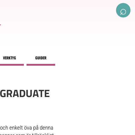
⌕
VERKTYG
GUIDER
 GRADUATE
 och enkelt öva på denna