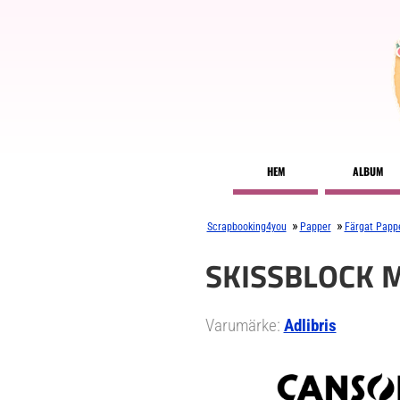
HEM
ALBUM
»
»
Scrapbooking4you
Papper
Färgat Papp
SKISSBLOCK 
Varumärke:
Adlibris