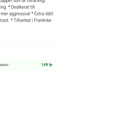
papper som är tillräckligt
ng. * Dedikerat till
 mer aggressiva! * Extra slätt
rast. * Tillverkat i Frankrike
149 kr
raduate