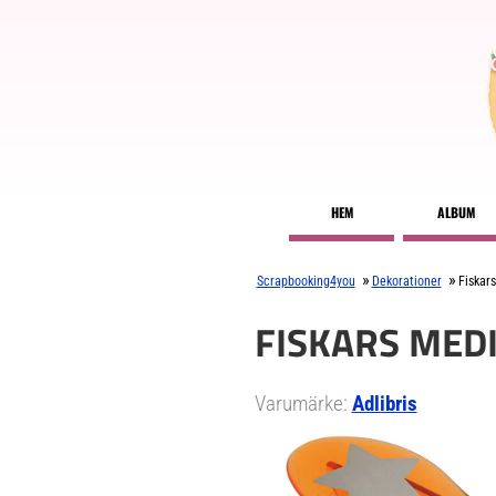
HEM
ALBUM
»
»
Scrapbooking4you
Dekorationer
Fiskar
FISKARS MED
Varumärke:
Adlibris