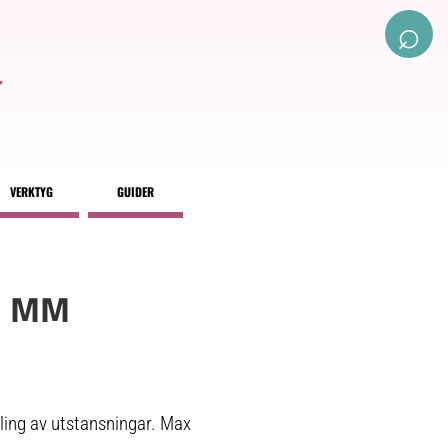
⌕
VERKTYG
GUIDER
5 MM
mling av utstansningar. Max