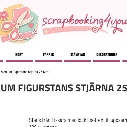
KORT
PAPPER
STÄMPLAR
DEKORATIONER
s Medium Figurstans Stjärna 25 Mm
IUM FIGURSTANS STJÄRNA 2
Stans från Fiskars med lock i botten till uppsa