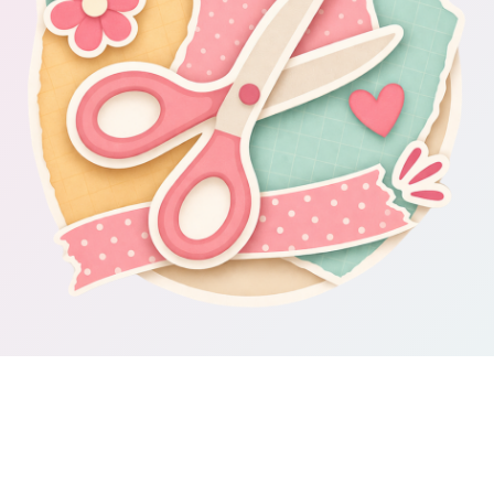
Om Scrapbooking4you.se
Scrapbooking4you.se samlar material, inspiration och guider för dig
som gillar album, kortmakeri, dekorationer och kreativt pyssel.
Sajten drivs av GetWebbed AB.