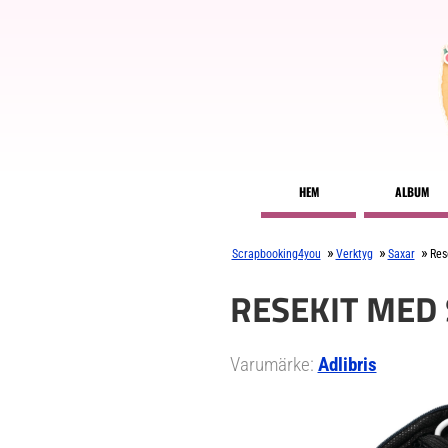
HEM
ALBUM
»
»
»
Scrapbooking4you
Verktyg
Saxar
Res
RESEKIT MED 
Varumärke:
Adlibris