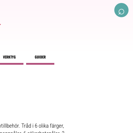
⌕
VERKTYG
GUIDER
illbehör. Tråd i 6 olika färger,