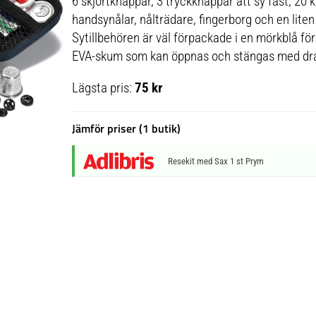
6 skjortknappar, 3 tryckknappar att sy fast, 20 
handsynålar, nålträdare, fingerborg och en liten 
Sytillbehören är väl förpackade i en mörkblå fö
EVA-skum som kan öppnas och stängas med dr
Lägsta pris:
75 kr
Jämför priser (1 butik)
Resekit med Sax 1 st Prym