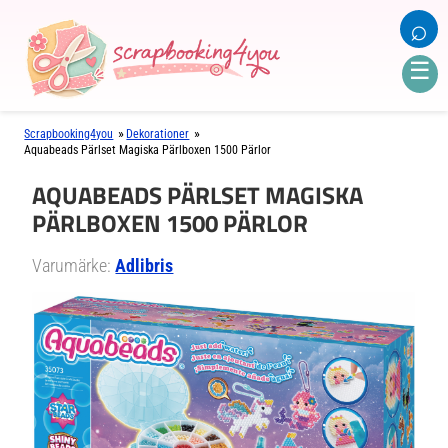
⌕
☰
»
»
Scrapbooking4you
Dekorationer
Aquabeads Pärlset Magiska Pärlboxen 1500 Pärlor
AQUABEADS PÄRLSET MAGISKA
PÄRLBOXEN 1500 PÄRLOR
Varumärke:
Adlibris