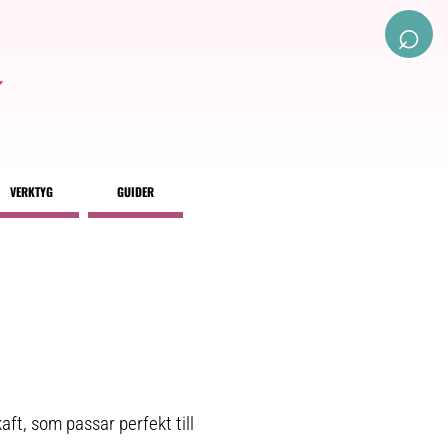
⌕
VERKTYG
GUIDER
ft, som passar perfekt till