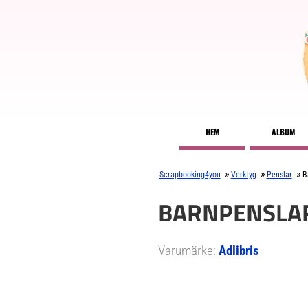
HEM
ALBUM
»
»
»
Scrapbooking4you
Verktyg
Penslar
B
BARNPENSLAR
Varumärke:
Adlibris