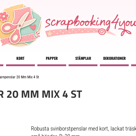
KORT
PAPPER
STÄMPLAR
DEKORATIONER
arnpenslar 20 Mm Mix 4 St
 20 MM MIX 4 ST
Robusta svinborstpenslar med kort, lackat träska