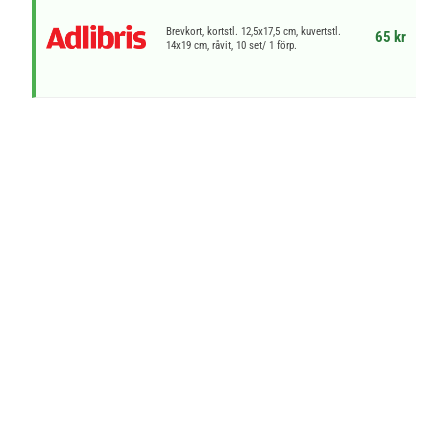
Brevkort, kortstl. 12,5x17,5 cm, kuvertstl.
65 kr
14x19 cm, råvit, 10 set/ 1 förp.