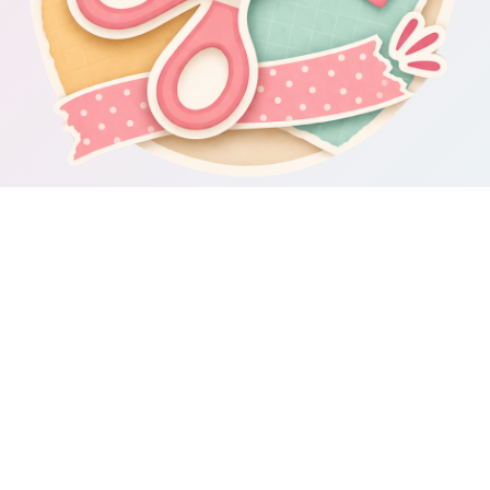
Om Scrapbooking4you.se
Scrapbooking4you.se samlar material, inspiration och guider för dig
som gillar album, kortmakeri, dekorationer och kreativt pyssel.
Sajten drivs av GetWebbed AB.
Guider & varumärken
Besök våra
guider om scrapbooking och pyssel
för fler tips och
idéer.