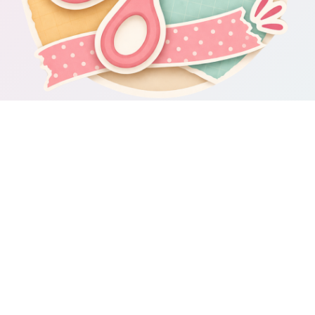
Om Scrapbooking4you.se
Scrapbooking4you.se samlar material, inspiration och guider för dig
som gillar album, kortmakeri, dekorationer och kreativt pyssel.
Sajten drivs av GetWebbed AB.
Guider & varumärken
Besök våra
guider om scrapbooking och pyssel
för fler tips och
idéer.