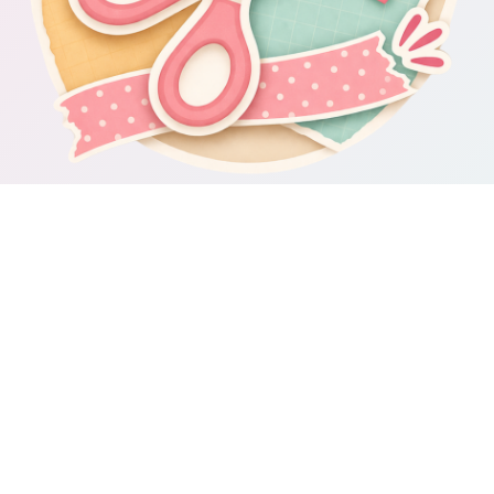
Om Scrapbooking4you.se
Scrapbooking4you.se samlar material, inspiration och guider för dig
som gillar album, kortmakeri, dekorationer och kreativt pyssel.
Sajten drivs av GetWebbed AB.
Guider & varumärken
Besök våra
guider om scrapbooking och pyssel
för fler tips och
idéer.