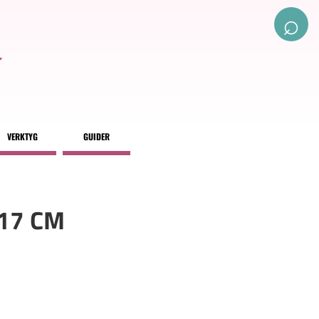
⌕
VERKTYG
GUIDER
17 CM