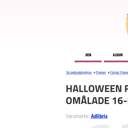
HEM
ALBUM
»
»
Scrapbooking4you
Papper
Färgat Papp
HALLOWEEN F
OMÅLADE 16-
Varumärke:
Adlibris