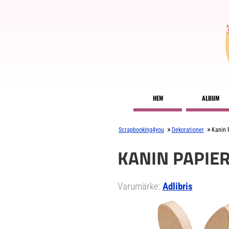
HEM
ALBUM
»
»
Scrapbooking4you
Dekorationer
Kanin 
KANIN PAPIER
Varumärke:
Adlibris