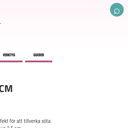
⌕
VERKTYG
GUIDER
 CM
kt för att tillverka söta