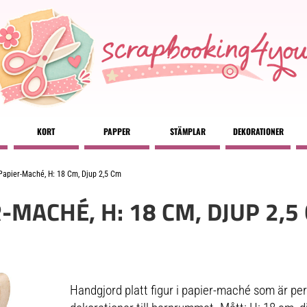
KORT
PAPPER
STÄMPLAR
DEKORATIONER
Papier-Maché, H: 18 Cm, Djup 2,5 Cm
-MACHÉ, H: 18 CM, DJUP 2,5
Handgjord platt figur i papier-maché som är perfe