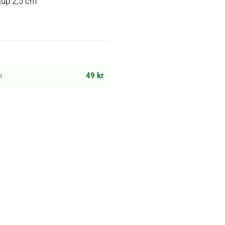
jup 2,5 cm
49 kr
m