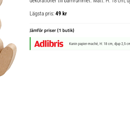
dekorationer till barnrummet. Mått: H: 18 cm, d
Lägsta pris:
49 kr
Jämför priser (1 butik)
Kanin papier-maché, H: 18 cm, djup 2,5 c