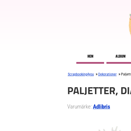
HEM
ALBUM
»
»
Scrapbooking4you
Dekorationer
Paljett
PALJETTER, DI
Varumärke:
Adlibris