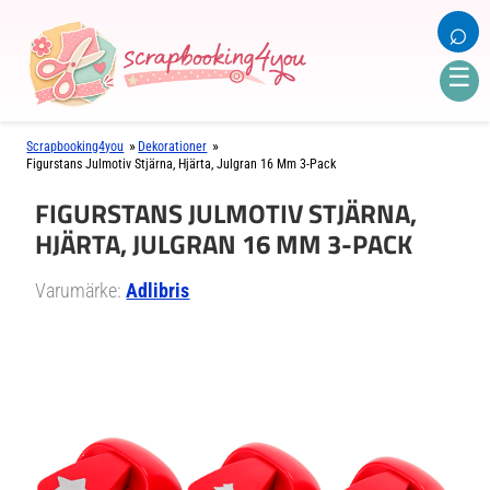
⌕
☰
»
»
Scrapbooking4you
Dekorationer
Figurstans Julmotiv Stjärna, Hjärta, Julgran 16 Mm 3-Pack
FIGURSTANS JULMOTIV STJÄRNA,
HJÄRTA, JULGRAN 16 MM 3-PACK
Varumärke:
Adlibris