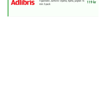
Figurstans Julmotiv stjärna, hjärta, julgran 16
119 kr
mm 3-pack