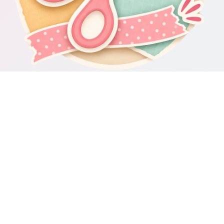
Om Scrapbooking4you.se
Scrapbooking4you.se samlar material, inspiration och guider för dig
som gillar album, kortmakeri, dekorationer och kreativt pyssel.
Sajten drivs av GetWebbed AB.
Guider & varumärken
Besök våra
guider om scrapbooking och pyssel
för fler tips och
idéer.