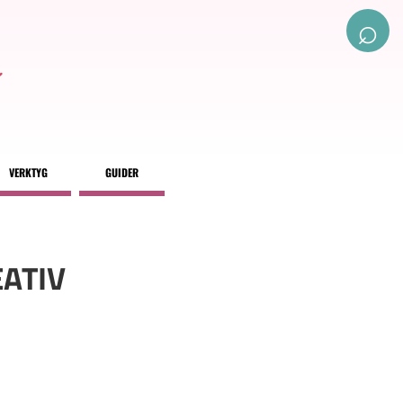
⌕
VERKTYG
GUIDER
EATIV