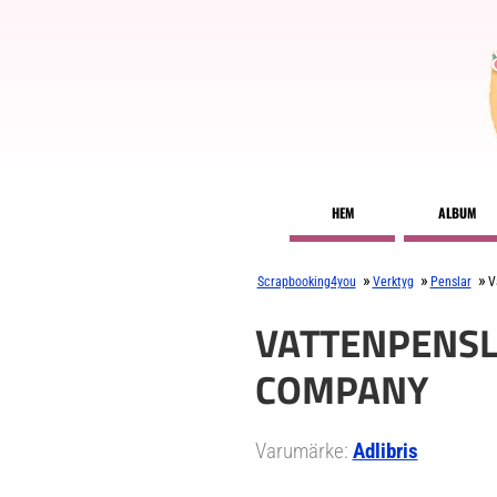
HEM
ALBUM
»
»
»
Scrapbooking4you
Verktyg
Penslar
V
VATTENPENSLA
COMPANY
Varumärke:
Adlibris