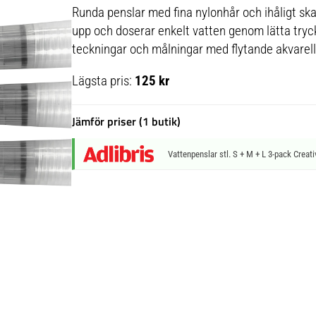
Runda penslar med fina nylonhår och ihåligt skaft
upp och doserar enkelt vatten genom lätta tryck 
teckningar och målningar med flytande akvarell
Lägsta pris:
125 kr
Jämför priser (1 butik)
Vattenpenslar stl. S + M + L 3-pack Crea