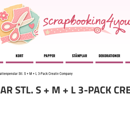
KORT
PAPPER
STÄMPLAR
DEKORATIONER
attenpenslar Stl. S + M + L 3-Pack Creativ Company
R STL. S + M + L 3-PACK CR