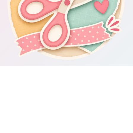
Om Scrapbooking4you.se
Scrapbooking4you.se samlar material, inspiration och guider för dig
som gillar album, kortmakeri, dekorationer och kreativt pyssel.
Sajten drivs av GetWebbed AB.
Guider & varumärken