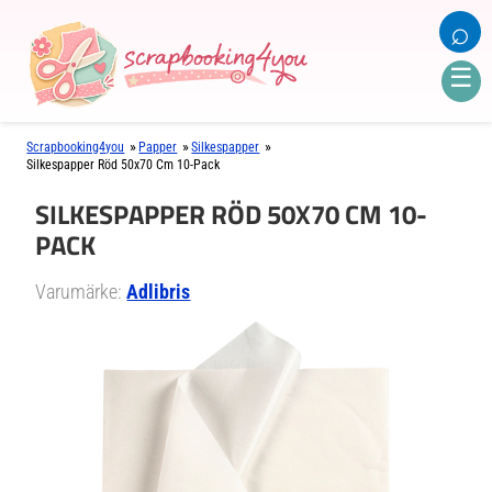
⌕
☰
»
»
»
Scrapbooking4you
Papper
Silkespapper
Silkespapper Röd 50x70 Cm 10-Pack
SILKESPAPPER RÖD 50X70 CM 10-
PACK
Varumärke:
Adlibris