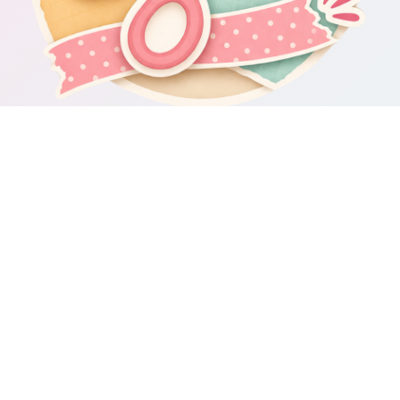
Om Scrapbooking4you.se
Scrapbooking4you.se samlar material, inspiration och guider för dig
som gillar album, kortmakeri, dekorationer och kreativt pyssel.
Sajten drivs av GetWebbed AB.
Guider & varumärken
Besök våra
guider om scrapbooking och pyssel
för fler tips och
idéer.
Integritetspolicy