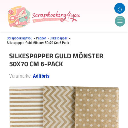
⌕
☰
»
»
»
Scrapbooking4you
Papper
Silkespapper
Silkespapper Guld Mönster 50x70 Cm 6-Pack
SILKESPAPPER GULD MÖNSTER
50X70 CM 6-PACK
Varumärke:
Adlibris