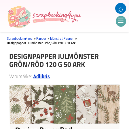
⌕
☰
»
»
»
Scrapbooking4you
Papper
Mönstrat Papper
Designpapper Julmönster Grön/röd 120 G 50 Ark
DESIGNPAPPER JULMÖNSTER
GRÖN/RÖD 120 G 50 ARK
Varumärke:
Adlibris