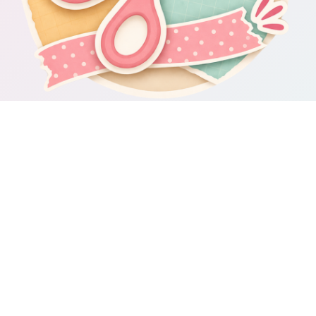
Om Scrapbooking4you.se
Scrapbooking4you.se samlar material, inspiration och guider för dig
som gillar album, kortmakeri, dekorationer och kreativt pyssel.
Sajten drivs av GetWebbed AB.
Guider & varumärken
Besök våra
guider om scrapbooking och pyssel
för fler tips och
idéer.