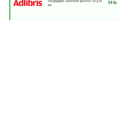
Designpapper Julmönster grön/röd 120 g 50
59 kr
ark