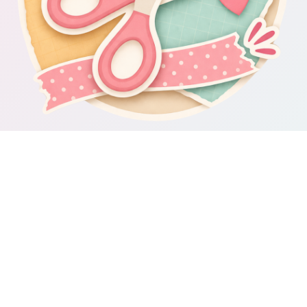
Om Scrapbooking4you.se
Scrapbooking4you.se samlar material, inspiration och guider för dig
som gillar album, kortmakeri, dekorationer och kreativt pyssel.
Sajten drivs av GetWebbed AB.
Guider & varumärken
Besök våra
guider om scrapbooking och pyssel
för fler tips och