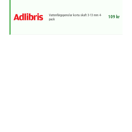
Vattenfärgspenslar korta skaft 3-13 mm 4-
109 kr
pack