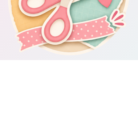
Om Scrapbooking4you.se
Scrapbooking4you.se samlar material, inspiration och guider för dig
som gillar album, kortmakeri, dekorationer och kreativt pyssel.
Sajten drivs av GetWebbed AB.
Guider & varumärken
Besök våra
guider om scrapbooking och pyssel
för fler tips och