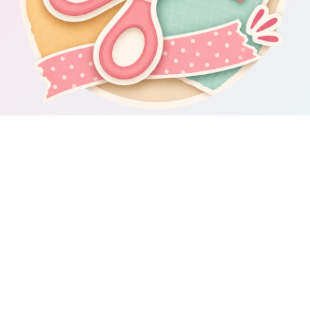
Om Scrapbooking4you.se
Scrapbooking4you.se samlar material, inspiration och guider för dig
som gillar album, kortmakeri, dekorationer och kreativt pyssel.
Sajten drivs av GetWebbed AB.
Guider & varumärken
Besök våra
guider om scrapbooking och pyssel
för fler tips och
idéer.