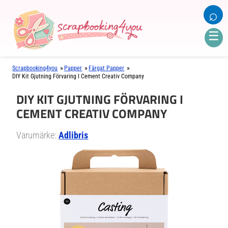
⌕
☰
»
»
»
Scrapbooking4you
Papper
Färgat Papper
DIY Kit Gjutning Förvaring I Cement Creativ Company
DIY KIT GJUTNING FÖRVARING I
CEMENT CREATIV COMPANY
Varumärke:
Adlibris