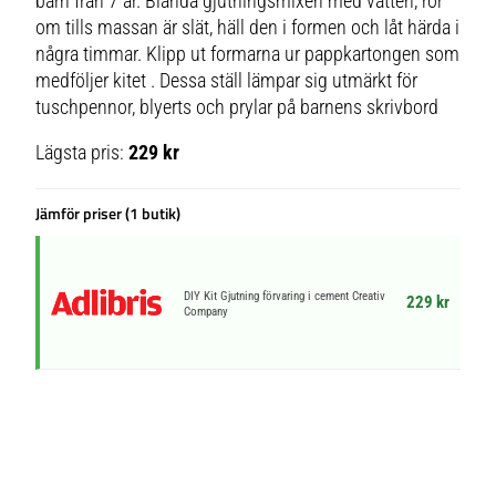
barn från 7 år. Blanda gjutningsmixen med vatten, rör
om tills massan är slät, häll den i formen och låt härda i
några timmar. Klipp ut formarna ur pappkartongen som
medföljer kitet . Dessa ställ lämpar sig utmärkt för
tuschpennor, blyerts och prylar på barnens skrivbord
Lägsta pris:
229 kr
Jämför priser (1 butik)
DIY Kit Gjutning förvaring i cement Creativ
229 kr
Company