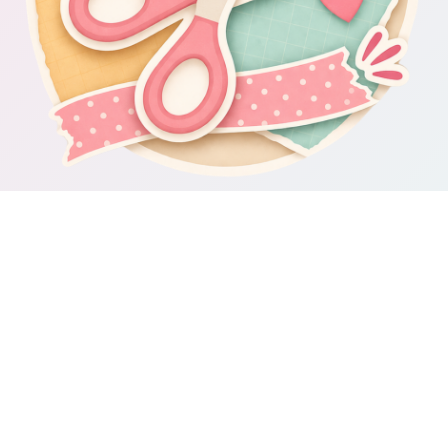
Om Scrapbooking4you.se
Scrapbooking4you.se samlar material, inspiration och guider för dig
som gillar album, kortmakeri, dekorationer och kreativt pyssel.
Sajten drivs av GetWebbed AB.
Guider & varumärken
Besök våra
guider om scrapbooking och pyssel
för fler tips och