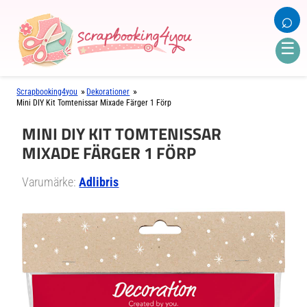
⌕
☰
»
»
Scrapbooking4you
Dekorationer
Mini DIY Kit Tomtenissar Mixade Färger 1 Förp
MINI DIY KIT TOMTENISSAR
MIXADE FÄRGER 1 FÖRP
Varumärke:
Adlibris