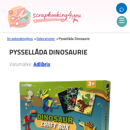
⌕
☰
»
»
Scrapbooking4you
Dekorationer
Pyssellåda Dinosaurie
PYSSELLÅDA DINOSAURIE
Varumärke:
Adlibris