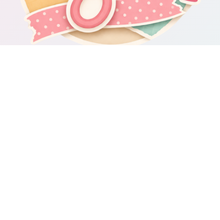
Om Scrapbooking4you.se
Scrapbooking4you.se samlar material, inspiration och guider för dig
som gillar album, kortmakeri, dekorationer och kreativt pyssel.
Sajten drivs av GetWebbed AB.
Guider & varumärken
Besök våra
guider om scrapbooking och pyssel
för fler tips och
idéer.
Integritetspolicy
Här kan du läsa om
sajtens integritetspolicy
.