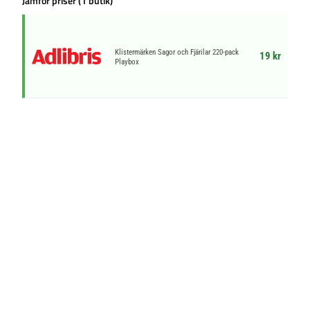
Jämför priser (1 butik)
Klistermärken Sagor och Fjärilar 220-pack
19 kr
Playbox