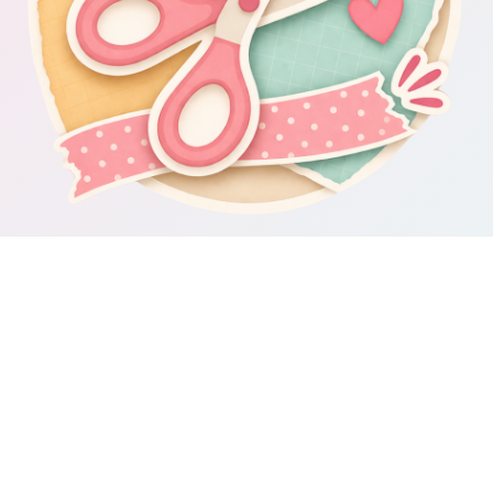
Om Scrapbooking4you.se
Scrapbooking4you.se samlar material, inspiration och guider för dig
som gillar album, kortmakeri, dekorationer och kreativt pyssel.
Sajten drivs av GetWebbed AB.
Guider & varumärken
Besök våra
guider om scrapbooking och pyssel
för fler tips och