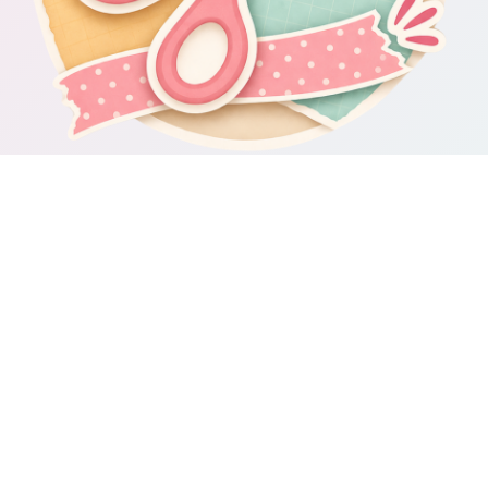
Om Scrapbooking4you.se
Scrapbooking4you.se samlar material, inspiration och guider för dig
som gillar album, kortmakeri, dekorationer och kreativt pyssel.
Sajten drivs av GetWebbed AB.
Guider & varumärken
Besök våra
guider om scrapbooking och pyssel
för fler tips och
idéer.