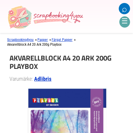
⌕
☰
»
»
»
Scrapbooking4you
Papper
Färgat Papper
Akvarellblock A4 20 Ark 200g Playbox
AKVARELLBLOCK A4 20 ARK 200G
PLAYBOX
Varumärke:
Adlibris