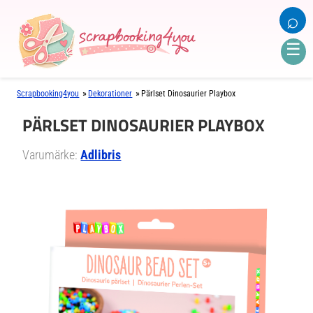
⌕
☰
»
»
Scrapbooking4you
Dekorationer
Pärlset Dinosaurier Playbox
PÄRLSET DINOSAURIER PLAYBOX
Varumärke:
Adlibris