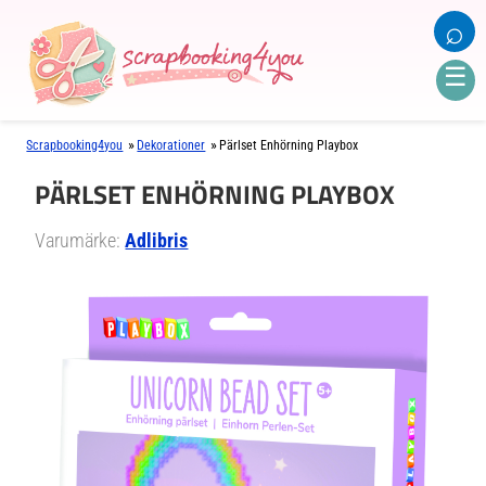
⌕
☰
»
»
Scrapbooking4you
Dekorationer
Pärlset Enhörning Playbox
PÄRLSET ENHÖRNING PLAYBOX
Varumärke:
Adlibris