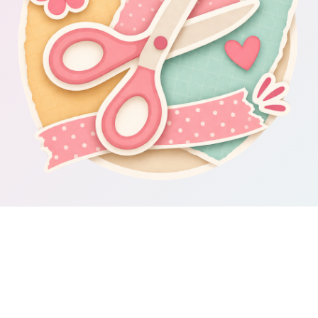
Om Scrapbooking4you.se
Scrapbooking4you.se samlar material, inspiration och guider för dig
som gillar album, kortmakeri, dekorationer och kreativt pyssel.
Sajten drivs av GetWebbed AB.