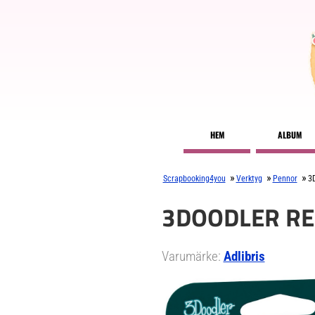
HEM
ALBUM
»
»
»
Scrapbooking4you
Verktyg
Pennor
3D
3DOODLER REF
Varumärke:
Adlibris