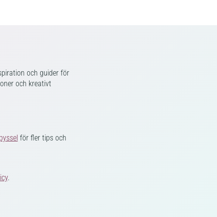
piration och guider för
ioner och kreativt
pyssel
för fler tips och
icy
.