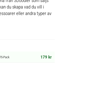
nna från 3Doodler som säljs
n du skapa vad du vill i
essoarer eller andra typer av
179 kr
 75-Pack