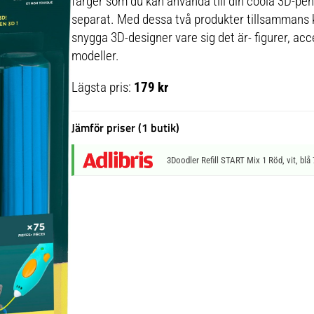
färger som du kan använda till din coola 3D-pe
separat. Med dessa två produkter tillsammans ka
snygga 3D-designer vare sig det är- figurer, acc
modeller.
Lägsta pris:
179 kr
Jämför priser (1 butik)
3Doodler Refill START Mix 1 Röd, vit, blå