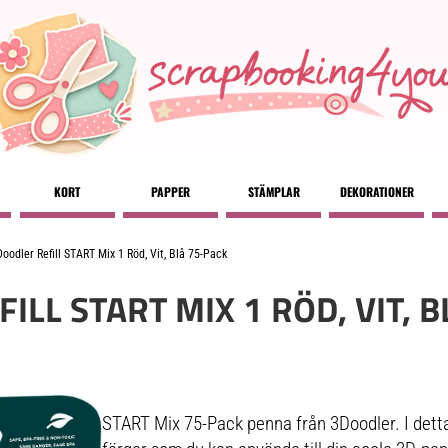
KORT
PAPPER
STÄMPLAR
DEKORATIONER
oodler Refill START Mix 1 Röd, Vit, Blå 75-Pack
ILL START MIX 1 RÖD, VIT, 
START Mix 75-Pack penna från 3Doodler. I detta 