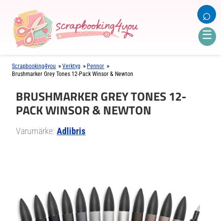
⌕
☰
»
»
»
Scrapbooking4you
Verktyg
Pennor
Brushmarker Grey Tones 12-Pack Winsor & Newton
BRUSHMARKER GREY TONES 12-
PACK WINSOR & NEWTON
Varumärke:
Adlibris