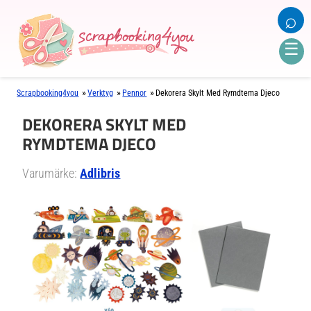
⌕
☰
»
»
»
Scrapbooking4you
Verktyg
Pennor
Dekorera Skylt Med Rymdtema Djeco
DEKORERA SKYLT MED
RYMDTEMA DJECO
Varumärke:
Adlibris