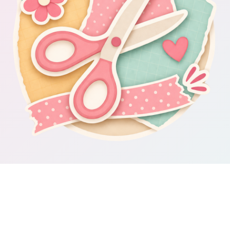
Om Scrapbooking4you.se
Scrapbooking4you.se samlar material, inspiration och guider för dig
som gillar album, kortmakeri, dekorationer och kreativt pyssel.
Sajten drivs av GetWebbed AB.